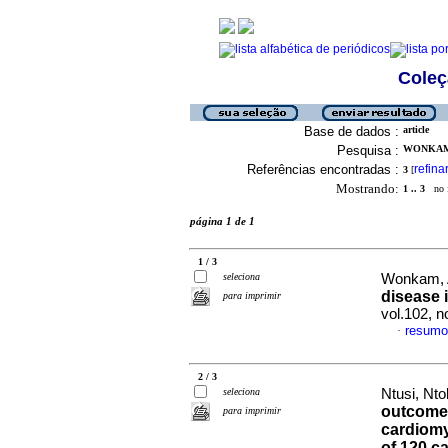
Coleç
Base de dados :
article
Pesquisa :
WONKAM,
Referências encontradas :
refina
3
[
Mostrando:
1 .. 3
no f
página 1 de 1
1 / 3
seleciona
Wonkam, A
disease 
para imprimir
vol.102, 
resumo
·
2 / 3
seleciona
Ntusi, Nto
outcomes 
para imprimir
cardiom
of 120 c