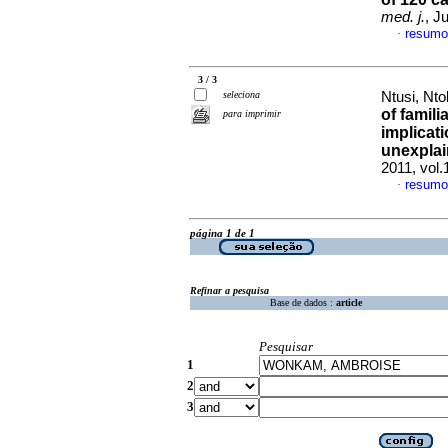
med. j.
, J
resumo
·
3 / 3
seleciona
Ntusi, Nto
of famil
para imprimir
implicati
unexpla
2011, vol
resumo
·
página 1 de 1
Refinar a pesquisa
Base de dados :
article
Pesquisar
1
2
3