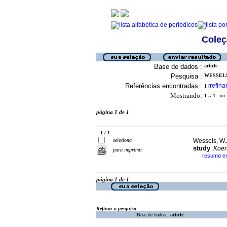
Coleç
Base de dados :
article
Pesquisa :
WESSELS,
Referências encontradas :
refina
1
[
Mostrando:
1 .. 1
no f
página 1 de 1
1 / 1
seleciona
Wessels, W.
study
.
Koer
para imprimir
resumo em
·
página 1 de 1
Refinar a pesquisa
Base de dados :
article