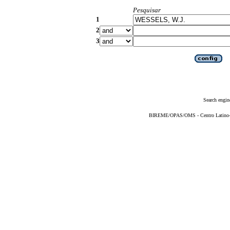
Pesquisar
1
2
3
Search engin
BIREME/OPAS/OMS - Centro Latino-Am