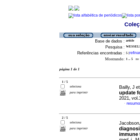
Coleç
Base de dados :
article
Pesquisa :
WESSELS,
Referências encontradas :
refina
5
[
Mostrando:
1 .. 5
no f
página 1 de 1
1 / 5
seleciona
Bailly, J et
update f
para imprimir
2021, vol
resumo
·
2 / 5
seleciona
Jacobson, 
diagnosi
para imprimir
immune 
med. j.
, M