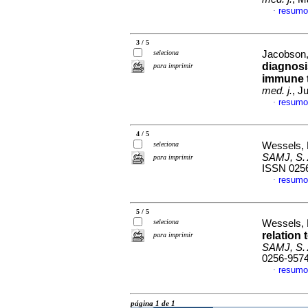
resumo
·
3 / 5
seleciona
Jacobson, 
diagnosi
para imprimir
immune 
med. j.
, J
resumo
·
4 / 5
seleciona
Wessels, 
SAMJ, S. A
para imprimir
ISSN 025
resumo
·
5 / 5
seleciona
Wessels, 
relation 
para imprimir
SAMJ, S. A
0256-957
resumo
·
página 1 de 1