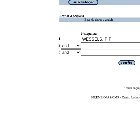
Refinar a pesquisa
Base de dados :
article
Pesquisar
1
2
3
Search engin
BIREME/OPAS/OMS - Centro Latino-Am