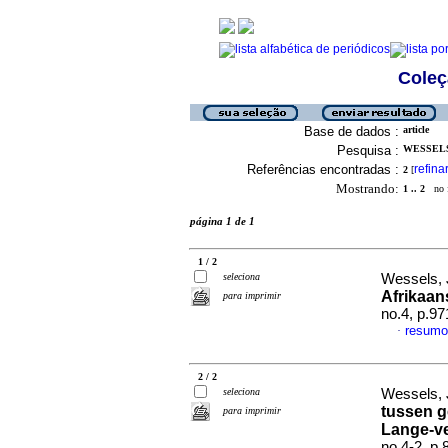
Coleç
Base de dados :
article
Pesquisa :
WESSELS,
Referências encontradas :
refina
2
[
Mostrando:
1 .. 2
no f
página 1 de 1
1 / 2
seleciona
Wessels,
Afrikaan
para imprimir
no.4, p.9
resum
·
2 / 2
seleciona
Wessels,
tussen g
para imprimir
Lange-v
no.4-2, p