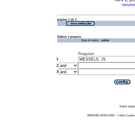
resum
·
página 1 de 1
Refinar a pesquisa
Base de dados :
article
Pesquisar
1
2
3
Search engin
BIREME/OPAS/OMS - Centro Latino-Am