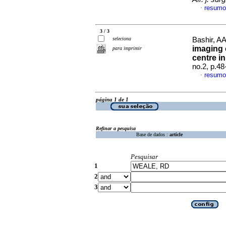
resumo
·
3 / 3
seleciona
Bashir, AA
imaging 
para imprimir
centre i
no.2, p.4
resumo
·
página 1 de 1
Refinar a pesquisa
Base de dados :
article
Pesquisar
1
2
3