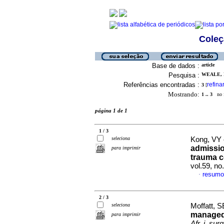
Coleç
Base de dados :
article
Pesquisa :
WEALE, R
Referências encontradas :
refina
3
[
Mostrando:
1 .. 3
no f
página 1 de 1
1 / 3
seleciona
Kong, VY 
admissio
para imprimir
trauma c
vol.59, n
resumo
·
2 / 3
seleciona
Moffatt, S
managed 
para imprimir
Afr. j. surg