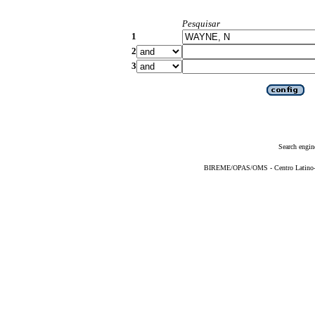
Pesquisar
1
2
3
Search engin
BIREME/OPAS/OMS - Centro Latino-Am