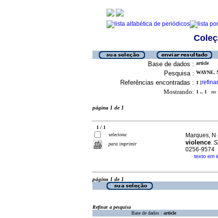
Coleç
Base de dados :
article
Pesquisa :
WAYNE, N
Referências encontradas :
refina
1
[
Mostrando:
1 .. 1
no f
página 1 de 1
1 / 1
seleciona
Marques, N 
violence
.
S
para imprimir
0256-9574
texto em i
·
página 1 de 1
Refinar a pesquisa
Base de dados :
article