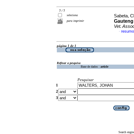
7 / 7
seleciona
Sabeta, Cl
Gauteng 
para imprimir
Vet. Asso
resumo
·
página 1 de 1
Refinar a pesquisa
Base de dados :
article
Pesquisar
1
2
3
Search engin