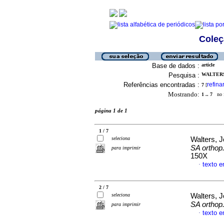
Coleç
Base de dados :
article
Pesquisa :
WALTERS
Referências encontradas :
refina
7
[
Mostrando:
1 .. 7
no f
página 1 de 1
1 / 7
seleciona
Walters, 
SA orthop. 
para imprimir
150X
texto e
·
2 / 7
seleciona
Walters, 
SA orthop. 
para imprimir
texto e
·