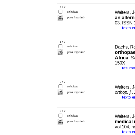
3 / 7
seleciona
Walters, 
an alter
para imprimir
03. ISSN 
texto e
·
4 / 7
seleciona
Dachs, Ro
orthopae
para imprimir
Africa
.
SA
150X
resumo
·
5 / 7
seleciona
Walters, 
orthop. j.
,
para imprimir
texto e
·
6 / 7
seleciona
Walters, 
medical 
para imprimir
vol.104, 
texto e
·