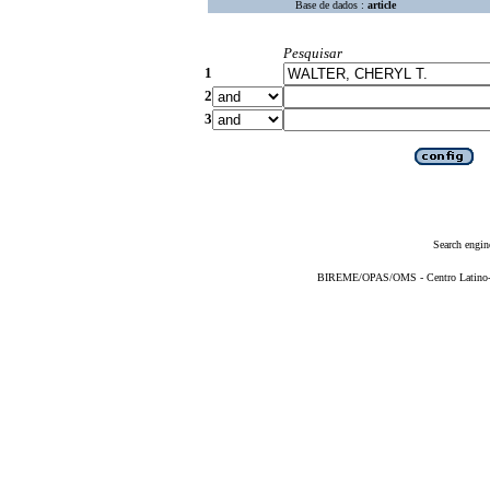
Base de dados :
article
Pesquisar
1
2
3
Search engin
BIREME/OPAS/OMS - Centro Latino-Am