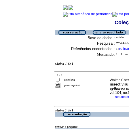
Coleç
Base de dados :
article
Pesquisa :
WALTER, 
Referências encontradas :
refina
1
[
Mostrando:
1 .. 1
no f
página 1 de 1
1 / 1
seleciona
Walter, Chery
insect vir
para imprimir
cytherea c
vol.104, no
resumo em
·
página 1 de 1
Refinar a pesquisa