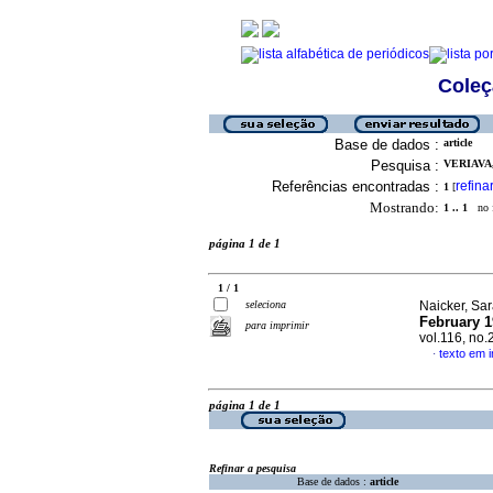
Coleç
Base de dados :
article
Pesquisa :
VERIAVA,
Referências encontradas :
refina
1
[
Mostrando:
1 .. 1
no f
página 1 de 1
1 / 1
seleciona
Naicker, Sar
February 1
para imprimir
vol.116, no.
texto em i
·
página 1 de 1
Refinar a pesquisa
Base de dados :
article