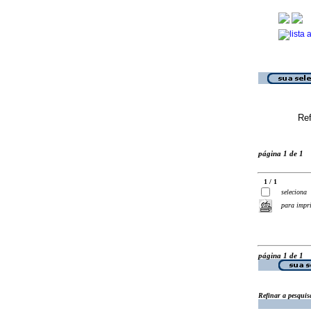
Ref
página 1 de 1
1 / 1
seleciona
para impr
página 1 de 1
Refinar a pesquis