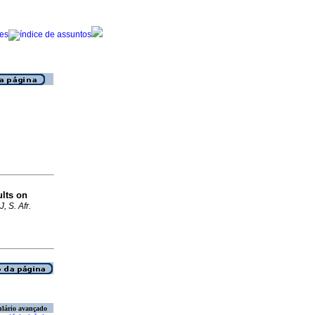
lts on
, S. Afr.
lário avançado