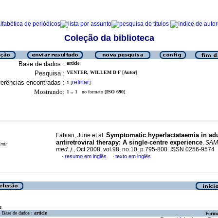
Coleção da biblioteca
Base de dados :
article
Pesquisa :
VENTER, WILLEM D F [Autor]
erências encontradas :
refinar
1
[
]
Mostrando:
1 .. 1
no formato [
ISO 690
]
Symptomatic hyperlactataemia in adu
Fabian, June et al.
antiretroviral therapy: A single-centre experience
.
SAMJ
imir
med. j.
, Oct 2008, vol.98, no.10, p.795-800. ISSN 0256-9574
resumo em inglês
texto em inglês
·
·
a
Base de dados :
article
Formu