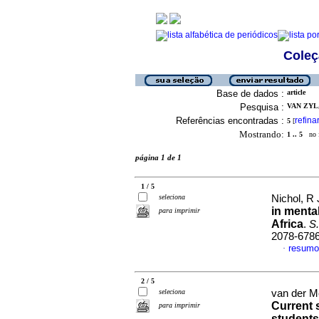
Coleç
Base de dados :
article
Pesquisa :
VAN ZYL, 
Referências encontradas :
refina
5
[
Mostrando:
1 .. 5
no f
página 1 de 1
1 / 5
seleciona
Nichol, R 
in mental
para imprimir
Africa
.
S.
2078-678
resumo
·
2 / 5
seleciona
van der Me
Current s
para imprimir
students