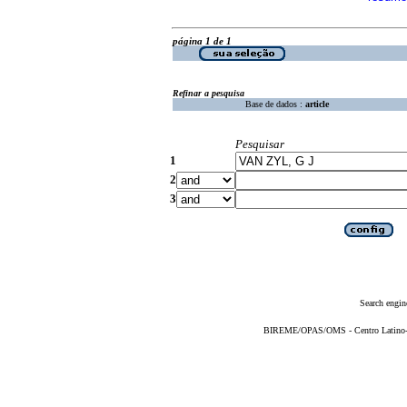
página 1 de 1
Refinar a pesquisa
Base de dados :
article
Pesquisar
1
2
3
Search engin
BIREME/OPAS/OMS - Centro Latino-Am