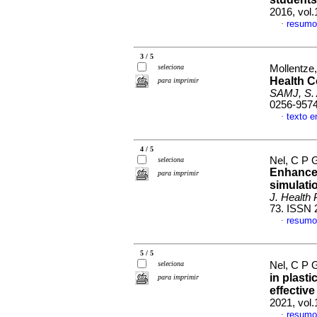
2016, vol
resumo
·
3 / 5
seleciona
Mollentze
Health 
para imprimir
SAMJ, S. A
0256-957
texto e
·
4 / 5
Nel, C P 
seleciona
Enhancem
para imprimir
simulati
J. Health 
73. ISSN 
resumo
·
5 / 5
seleciona
Nel, C P 
in plasti
para imprimir
effective
2021, vol.
resumo
·