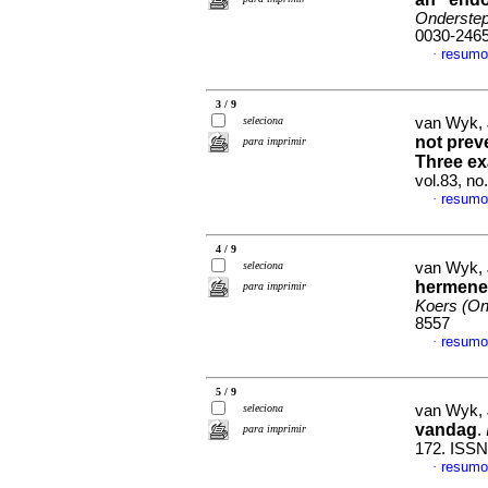
Onderstepo
0030-246
resumo
·
3 / 9
seleciona
van Wyk,
not preve
para imprimir
Three ex
vol.83, no
resumo
·
4 / 9
seleciona
van Wyk,
hermeneu
para imprimir
Koers (On
8557
resum
·
5 / 9
seleciona
van Wyk,
vandag
.
para imprimir
172. ISSN
resum
·