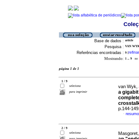
Coleç
Base de dados :
article
Pesquisa :
VAN WYK,
Referências encontradas :
refina
9
[
Mostrando:
1 .. 9
no f
página 1 de 1
1 / 9
seleciona
van Wyk, 
a gigabi
para imprimir
complete
crosstal
p.144-149
resumo
·
2 / 9
seleciona
Masgoret, 
an "endo
para imprimir