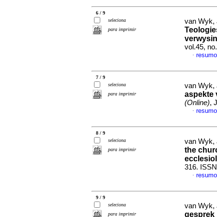
6 / 9
seleciona
van Wyk,
Teologie
para imprimir
verwysi
vol.45, n
resum
·
7 / 9
seleciona
van Wyk,
aspekte v
para imprimir
(Online)
, 
resum
·
8 / 9
seleciona
van Wyk,
the chur
para imprimir
ecclesio
316. ISSN
resumo
·
9 / 9
seleciona
van Wyk,
gesprek
para imprimir