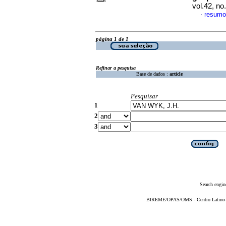
vol.42, n
resum
·
página 1 de 1
Refinar a pesquisa
Base de dados :
article
Pesquisar
1
2
3
Search engin
BIREME/OPAS/OMS - Centro Latino-Am