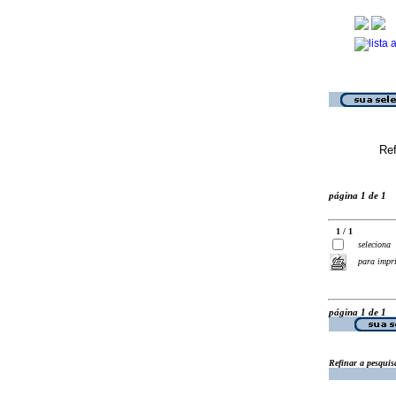
Ref
página 1 de 1
1 / 1
seleciona
para impr
página 1 de 1
Refinar a pesquis