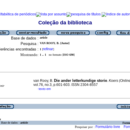
Coleção da biblioteca
Base de dados :
article
Pesquisa :
VAN ROOY, B. [Autor]
erências encontradas :
refinar
1
[
]
Mostrando:
1 .. 1
no formato [
ISO 690
]
Die ander letterkundige storie
van Rooy, B.
.
Koers (Onlin
vol.76, no.3, p.601-603. ISSN 2304-8557
imir
texto em
·
a
Base de dados :
article
Formu
Formulário livre
For
Pesquisar por :