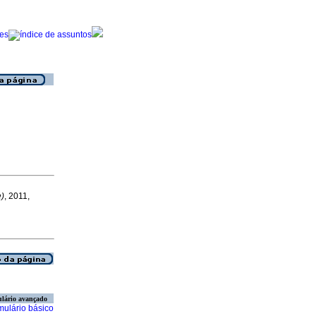
e)
, 2011,
lário avançado
mulário básico