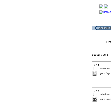
Ref
página 1 de 1
1 / 3
seleciona
para impr
2 / 3
seleciona
para impr