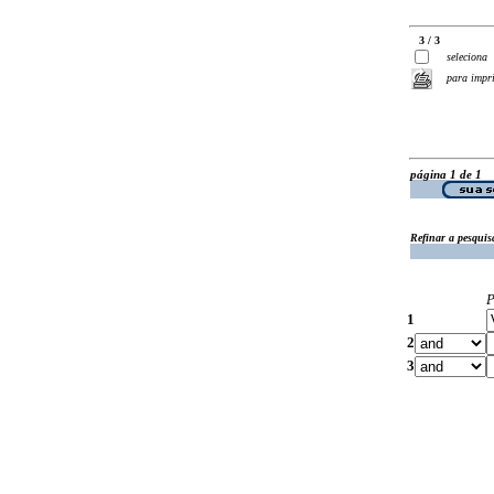
3 / 3
seleciona
para impr
página 1 de 1
Refinar a pesquis
P
1
2
3