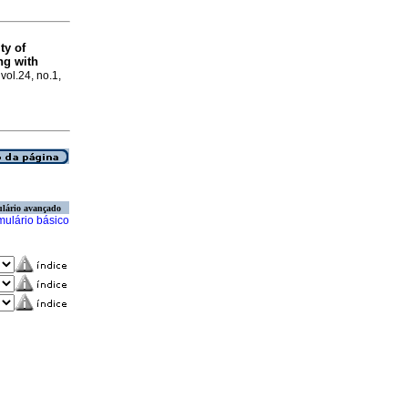
ty of
ing with
 vol.24, no.1,
lário avançado
mulário básico