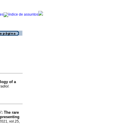
logy of a
 radiol.
: The rare
l presenting
 2021, vol.25,