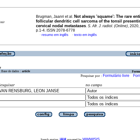
Not always 'squame': The rare enti
Brugman, Jaanri et al.
follicular dendritic cell sarcoma of the tonsil present
imir
cervical nodal metastases
.
S. Afr. J. radiol. (Online)
, 2020,
p.1-4. ISSN 2078-6778
resumo em inglês
texto em inglês
·
·
a
Base de dados :
article
Formu
Formulário livre
For
Pesquisar por :
esquisar
no campo
iAH
WWWISIS
Search engine:
powered by