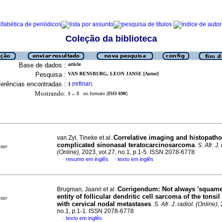
Coleção da biblioteca
Base de dados :
article
Pesquisa :
VAN RENSBURG, LEON JANSE [Autor]
erências encontradas :
refinar
3
[
]
Mostrando:
1 .. 3
no formato [
ISO 690
]
Correlative imaging and histopatho
van Zyl, Tineke et al.
complicated sinonasal teratocarcinosarcoma
.
S. Afr. J.
imir
(Online)
, 2023, vol.27, no.1, p.1-5. ISSN 2078-6778
resumo em inglês
texto em inglês
·
·
Corrigendum: Not always 'squame'
Brugman, Jaanri et al.
entity of follicular dendritic cell sarcoma of the tonsi
imir
with cervical nodal metastases
.
S. Afr. J. radiol. (Online)
,
no.1, p.1-1. ISSN 2078-6778
texto em inglês
·