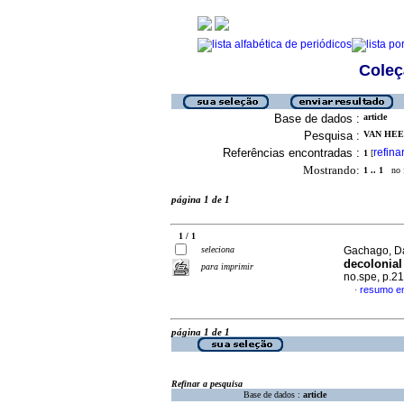
Coleç
Base de dados :
article
Pesquisa :
VAN HEE
Referências encontradas :
refina
1
[
Mostrando:
1 .. 1
no f
página 1 de 1
1 / 1
seleciona
Gachago, Da
decolonia
para imprimir
no.spe, p.2
resumo em
·
página 1 de 1
Refinar a pesquisa
Base de dados :
article