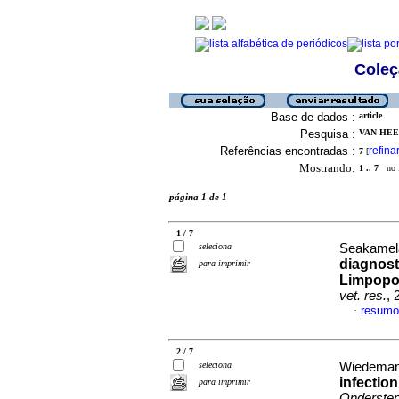
Coleç
Base de dados :
article
Pesquisa :
VAN HEE
Referências encontradas :
refina
7
[
Mostrando:
1 .. 7
no f
página 1 de 1
1 / 7
seleciona
Seakamela
diagnost
para imprimir
Limpopo 
vet. res.
, 
resumo
·
2 / 7
seleciona
Wiedeman,
infection
para imprimir
Onderstepo