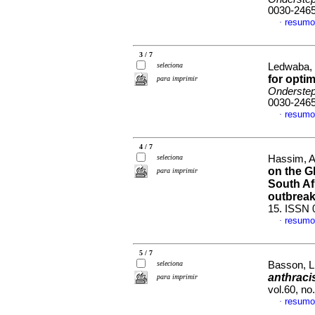
0030-246
resumo
·
3 / 7
seleciona
Ledwaba, 
for optim
para imprimir
Onderstepo
0030-246
resumo
·
4 / 7
seleciona
Hassim, A
on the G
para imprimir
South Af
outbrea
15. ISSN 
resumo
·
5 / 7
seleciona
Basson, L
anthraci
para imprimir
vol.60, no
resumo
·