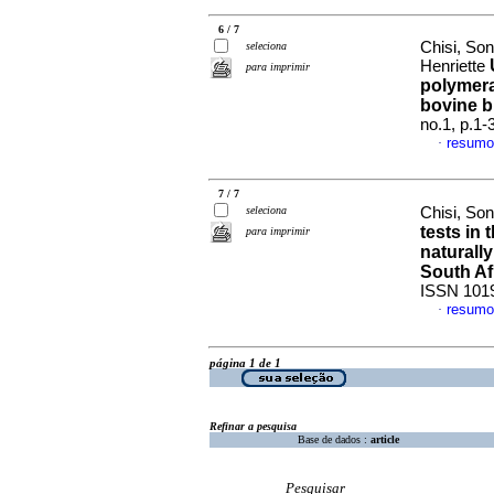
6 / 7
Chisi, So
seleciona
Henriette
para imprimir
polymera
bovine b
no.1, p.1
resumo
·
7 / 7
seleciona
Chisi, Son
tests in 
para imprimir
naturally
South Af
ISSN 101
resumo
·
página 1 de 1
Refinar a pesquisa
Base de dados :
article
Pesquisar