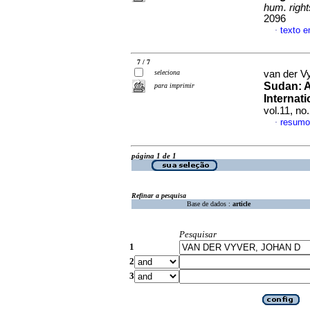
hum. right
2096
texto e
·
7 / 7
seleciona
van der V
Sudan: A
para imprimir
Internat
vol.11, n
resumo
·
página 1 de 1
Refinar a pesquisa
Base de dados :
article
Pesquisar
1
2
3