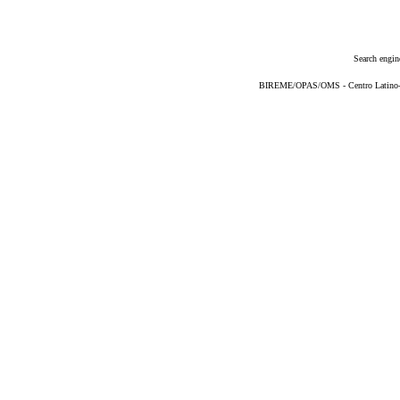
Search engin
BIREME/OPAS/OMS - Centro Latino-Am