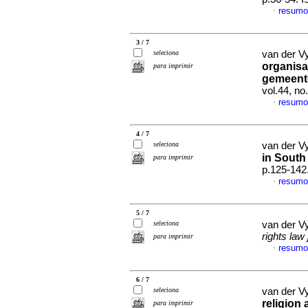
resum
·
3 / 7
seleciona
van der V
organisa
para imprimir
gemeent
vol.44, no
resumo
·
4 / 7
seleciona
van der V
in South
para imprimir
p.125-142
resum
·
5 / 7
seleciona
van der V
rights law 
para imprimir
resumo
·
6 / 7
seleciona
van der V
religion 
para imprimir