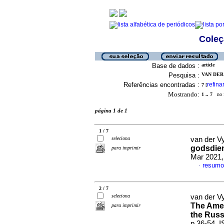
Coleç
Base de dados :
article
Pesquisa :
VAN DER 
Referências encontradas :
refina
7
[
Mostrando:
1 .. 7
no f
página 1 de 1
1 / 7
seleciona
van der V
godsdien
para imprimir
Mar 2021,
resum
·
2 / 7
seleciona
van der V
The Amer
para imprimir
the Russ
p.36-54. 