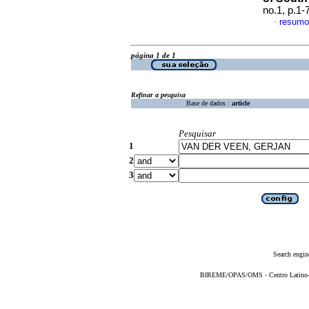
no.1, p.1
resumo
·
página 1 de 1
Refinar a pesquisa
Base de dados :
article
Pesquisar
1
2
3
Search engin
BIREME/OPAS/OMS - Centro Latino-Am