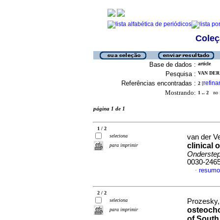
Coleç
Base de dados :
article
Pesquisa :
VAN DER 
Referências encontradas :
refina
2
[
Mostrando:
1 .. 2
no f
página 1 de 1
1 / 2
seleciona
van der Ve
clinical
para imprimir
Onderstepo
0030-246
resumo
·
2 / 2
seleciona
Prozesky,
osteocho
para imprimir
of South