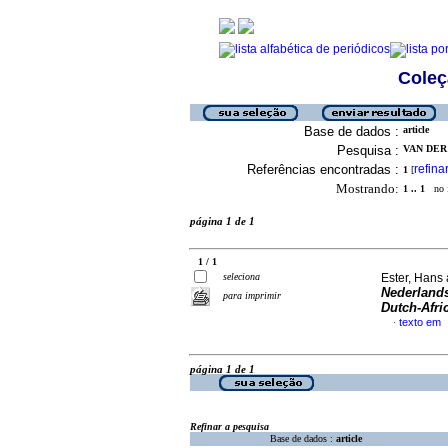
Coleç
Base de dados :
article
Pesquisa :
VAN DER
Referências encontradas :
refina
1
[
Mostrando:
1 .. 1
no f
página 1 de 1
1 / 1
seleciona
Ester, Hans
Nederlands
para imprimir
Dutch-Afri
texto em
·
página 1 de 1
Refinar a pesquisa
Base de dados :
article