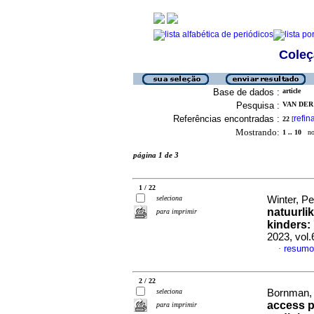
Coleç
Base de dados :
article
Pesquisa :
VAN DER 
Referências encontradas :
refin
22
[
Mostrando:
1 .. 10
no 
página 1 de 3
1 / 22
seleciona
Winter, Pet
natuurli
para imprimir
kinders:
2023, vol.
resum
·
2 / 22
seleciona
Bornman, 
access p
para imprimir