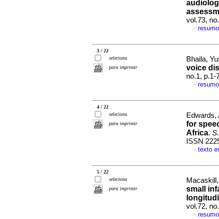
audiolog
assessm
vol.73, no
resumo
·
3 / 22
seleciona
Bhaila, Yu
voice di
para imprimir
no.1, p.1
resumo
·
4 / 22
seleciona
Edwards, A
for spee
para imprimir
Africa
.
S.
ISSN 222
texto e
·
5 / 22
seleciona
Macaskill,
small inf
para imprimir
longitud
vol.72, no
resumo
·