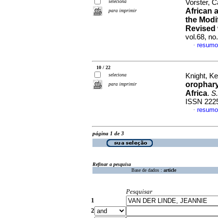
seleciona
Vorster, Ca
African 
para imprimir
the Modi
Revised 
vol.68, no
resumo
·
10 / 22
seleciona
Knight, Ke
orophary
para imprimir
Africa
.
S.
ISSN 222
resumo
·
página 1 de 3
Refinar a pesquisa
Base de dados :
article
Pesquisar
1
2