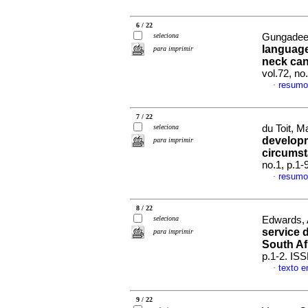
6 / 22
seleciona
Gungadeen
language
para imprimir
neck can
vol.72, no
resumo
·
7 / 22
seleciona
du Toit, Ma
developm
para imprimir
circums
no.1, p.1
resumo
·
8 / 22
seleciona
Edwards, A
service 
para imprimir
South Af
p.1-2. IS
texto e
·
9 / 22