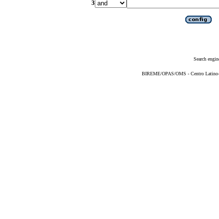
3
Search engin
BIREME/OPAS/OMS - Centro Latino-Am