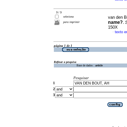
3 / 3
seleciona
van den B
name?
.
S
para imprimir
150X
texto e
·
página 1 de 1
Refinar a pesquisa
Base de dados :
article
Pesquisar
1
2
3