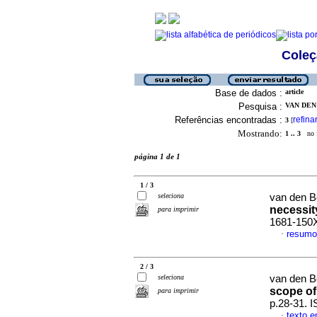
Coleç
Base de dados :
article
Pesquisa :
VAN DEN 
Referências encontradas :
refina
3
[
Mostrando:
1 .. 3
no f
página 1 de 1
1 / 3
seleciona
van den B
necessit
para imprimir
1681-150
resumo
·
2 / 3
seleciona
van den B
scope of
para imprimir
p.28-31. 
texto e
·