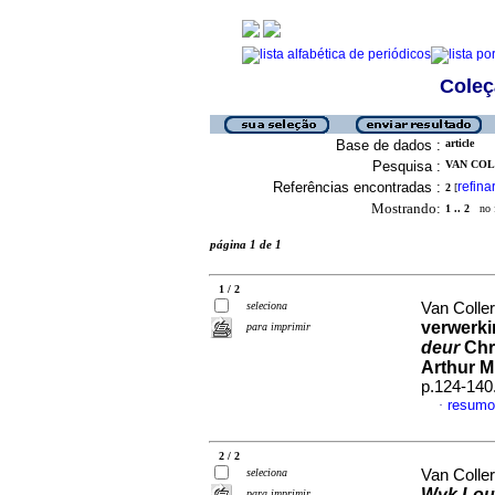
Coleç
Base de dados :
article
Pesquisa :
VAN COLL
Referências encontradas :
refina
2
[
Mostrando:
1 .. 2
no f
página 1 de 1
1 / 2
seleciona
Van Colle
verwerki
para imprimir
deur
Chr
Arthur Mi
p.124-140
resum
·
2 / 2
seleciona
Van Colle
Wyk Lou
para imprimir