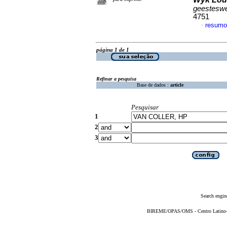
geesteswe
4751
resum
·
página 1 de 1
Refinar a pesquisa
Base de dados :
article
Pesquisar
1
2
3
Search engin
BIREME/OPAS/OMS - Centro Latino-Am