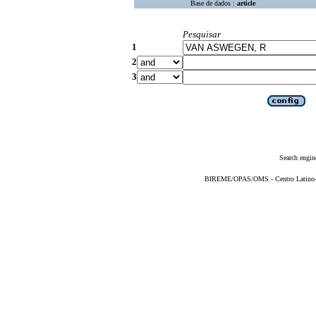
Base de dados :
article
Pesquisar
1
2
3
Search engin
BIREME/OPAS/OMS - Centro Latino-Am