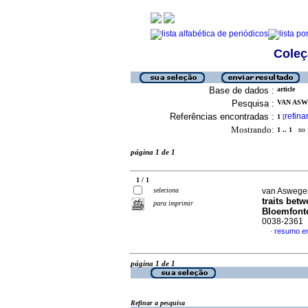
Coleç
Base de dados :
article
Pesquisa :
VAN ASWE
Referências encontradas :
refina
1
[
Mostrando:
1 .. 1
no f
página 1 de 1
1 / 1
seleciona
van Aswegen
traits betw
para imprimir
Bloemfont
0038-2361
resumo em
·
página 1 de 1
Refinar a pesquisa