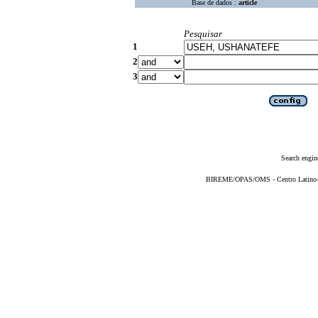
Base de dados :
article
Pesquisar
1
2
3
Search engin
BIREME/OPAS/OMS - Centro Latino-Am