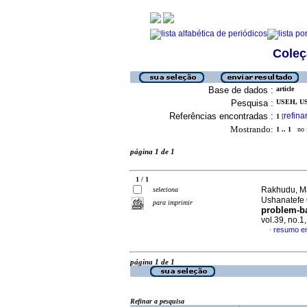
Coleç
Base de dados :
article
Pesquisa :
USEH, U
Referências encontradas :
refina
1
[
Mostrando:
1 .. 1
no f
página 1 de 1
1 / 1
Rakhudu, Ma
seleciona
Ushanatefe
para imprimir
problem-ba
vol.39, no.1
resumo em
·
página 1 de 1
Refinar a pesquisa