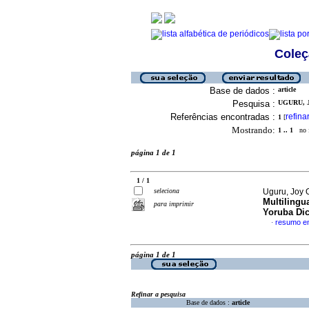
Coleç
Base de dados :
article
Pesquisa :
UGURU, J
Referências encontradas :
refina
1
[
Mostrando:
1 .. 1
no f
página 1 de 1
1 / 1
seleciona
Uguru, Joy
Multilingu
para imprimir
Yoruba Dic
resumo em
·
página 1 de 1
Refinar a pesquisa
Base de dados :
article