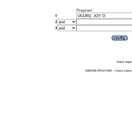
Pesquisar
1
2
3
Search engin
BIREME/OPAS/OMS - Centro Latino-Am