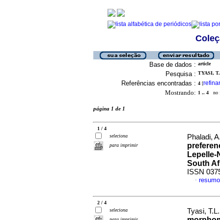
Coleç
Base de dados :
article
Pesquisa :
TYASI, T.
Referências encontradas :
refina
4
[
Mostrando:
1 .. 4
no f
página 1 de 1
1 / 4
seleciona
Phaladi, A
preferen
para imprimir
Lepelle-
South Af
ISSN 037
resumo
·
2 / 4
seleciona
Tyasi, T.L
morphome
para imprimir