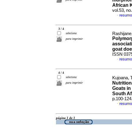
African 
vol.53, n
resumo
·
3 / 4
Rashijane,
seleciona
Polymorp
para imprimir
associat
goat do
ISSN 037
resumo
·
4 / 4
seleciona
Kujoana, T
Nutritio
para imprimir
Goats in
South Af
p.100-124
resumo
·
página 1 de 1