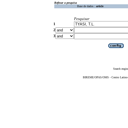
Refinar a pesquisa
Base de dados :
article
Pesquisar
1
2
3
Search engin
BIREME/OPAS/OMS - Centro Latino-Am