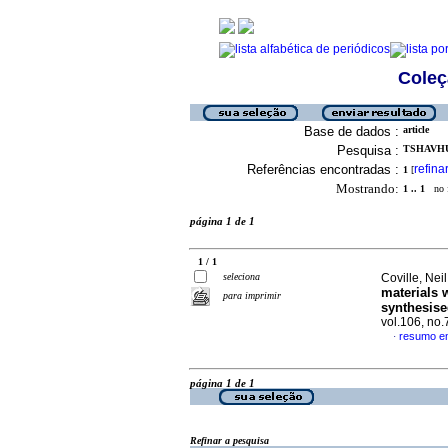
Coleç
Base de dados :
article
Pesquisa :
TSHAVHU
Referências encontradas :
refina
1
[
Mostrando:
1 .. 1
no f
página 1 de 1
1 / 1
seleciona
Coville, Nei
materials 
para imprimir
synthesise
vol.106, no.
resumo em
·
página 1 de 1
Refinar a pesquisa