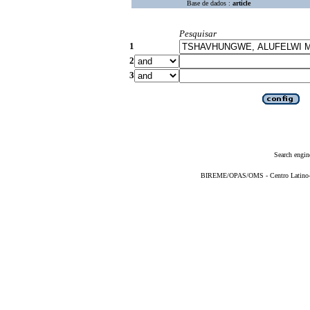
Base de dados :
article
Pesquisar
1
2
3
Search engin
BIREME/OPAS/OMS - Centro Latino-Am