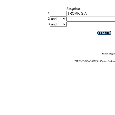
Pesquisar
1
2
3
Search engin
BIREME/OPAS/OMS - Centro Latino-Am