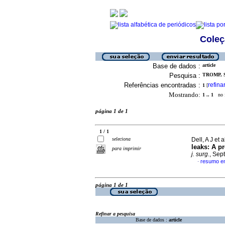
Coleç
Base de dados :
article
Pesquisa :
TROMP, S 
Referências encontradas :
refina
1
[
Mostrando:
1 .. 1
no f
página 1 de 1
1 / 1
seleciona
Dell, A J et a
leaks: A pr
para imprimir
j. surg.
, Sep
resumo em
·
página 1 de 1
Refinar a pesquisa
Base de dados :
article