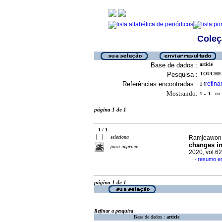
Coleç
Base de dados :
article
Pesquisa :
TOUCHER
Referências encontradas :
refina
1
[
Mostrando:
1 .. 1
no f
página 1 de 1
1 / 1
seleciona
Ramjeawon, 
changes in
para imprimir
2020, vol.6
resumo em
·
página 1 de 1
Refinar a pesquisa
Base de dados :
article