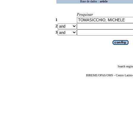
Base de dados :
article
Pesquisar
1
2
3
Search engin
BIREME/OPAS/OMS - Centro Latino-Am