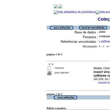
Coleç
Base de dados :
article
Pesquisa :
TOMASIC
Referências encontradas :
refina
1
[
Mostrando:
1 .. 1
no f
página 1 de 1
1 / 1
seleciona
Walter, Chery
insect vir
para imprimir
cytherea c
vol.104, no
resumo em
·
página 1 de 1
Refinar a pesquisa