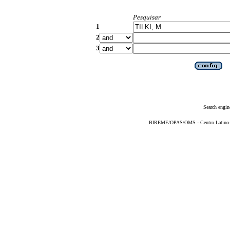
Pesquisar
1
2
3
Search engin
BIREME/OPAS/OMS - Centro Latino-Am