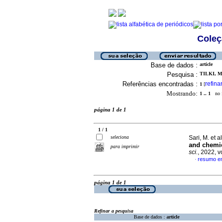
Coleç
Base de dados :
article
Pesquisa :
TILKI, M.
Referências encontradas :
refina
1
[
Mostrando:
1 .. 1
no f
página 1 de 1
1 / 1
seleciona
Sari, M. et a
and chemi
para imprimir
sci.
, 2022, 
resumo em
·
página 1 de 1
Refinar a pesquisa
Base de dados :
article