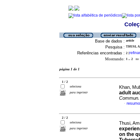
Coleç
Base de dados :
article
Pesquisa :
THUSI, A
Referências encontradas :
refina
2
[
Mostrando:
1 .. 2
no f
página 1 de 1
1 / 2
seleciona
Khan, Mub
adult aud
para imprimir
Commun. 
resumo
·
2 / 2
seleciona
Thusi, Am
experien
para imprimir
on the qu
Tubercul