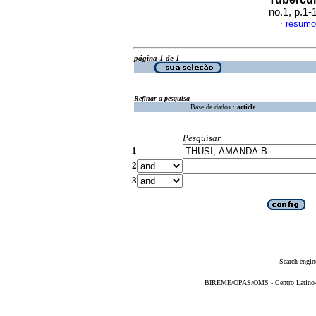
no.1, p.1
resumo
·
página 1 de 1
Refinar a pesquisa
Base de dados :
article
Pesquisar
1
2
3
Search engin
BIREME/OPAS/OMS - Centro Latino-Am