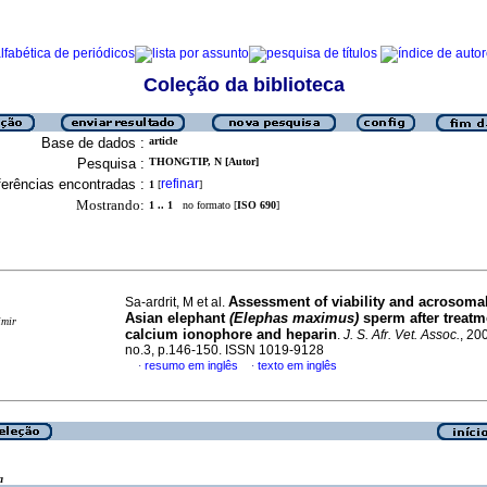
Coleção da biblioteca
Base de dados :
article
Pesquisa :
THONGTIP, N [Autor]
erências encontradas :
refinar
1
[
]
Mostrando:
1 .. 1
no formato [
ISO 690
]
Assessment of viability and acrosomal
Sa-ardrit, M et al.
Asian elephant
(Elephas maximus)
sperm after treatm
imir
calcium ionophore and heparin
.
J. S. Afr. Vet. Assoc.
, 20
no.3, p.146-150. ISSN 1019-9128
resumo em inglês
texto em inglês
·
·
a