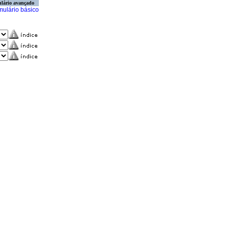
lário avançado
mulário básico