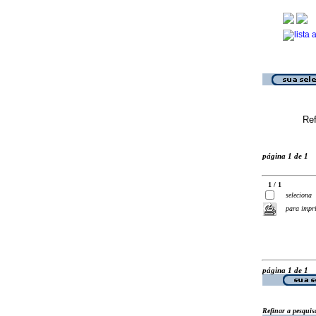
Ref
página 1 de 1
1 / 1
seleciona
para impr
página 1 de 1
Refinar a pesquis