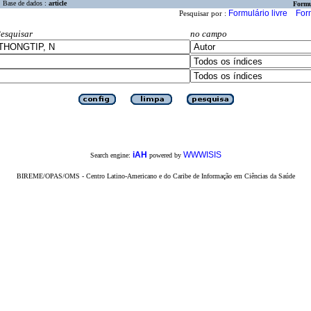
Base de dados :
article
Formu
Formulário livre
For
Pesquisar por :
esquisar
no campo
iAH
WWWISIS
Search engine:
powered by
BIREME/OPAS/OMS - Centro Latino-Americano e do Caribe de Informação em Ciências da Saúde