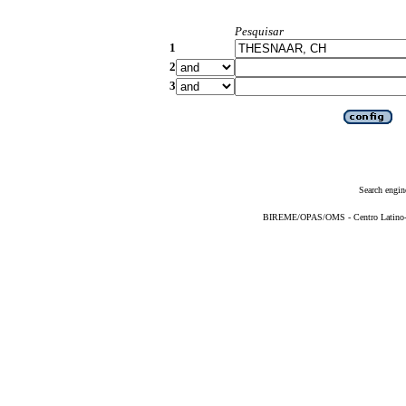
Pesquisar
1
2
3
Search engin
BIREME/OPAS/OMS - Centro Latino-Am