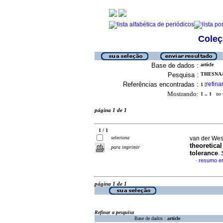
Coleç
Base de dados :
article
Pesquisa :
THESNAAR
Referências encontradas :
refina
1
[
Mostrando:
1 .. 1
no f
página 1 de 1
1 / 1
seleciona
van der Wes
theoretica
para imprimir
tolerance
.
resumo em
·
página 1 de 1
Refinar a pesquisa
Base de dados :
article