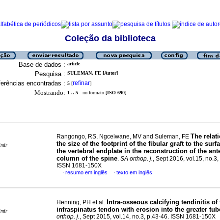
Coleção da biblioteca
Base de dados :
article
Pesquisa :
SULEMAN, FE [Autor]
erências encontradas :
refinar
5
[
]
Mostrando:
1 .. 5
no formato [
ISO 690
]
The relat
Rangongo, RS, Ngcelwane, MV and Suleman, FE
the size of the footprint of the fibular graft to the surf
imir
the vertebral endplate in the reconstruction of the ant
column of the spine
.
SA orthop. j.
, Sept 2016, vol.15, no.3,
ISSN 1681-150X
resumo em inglês
texto em inglês
·
·
Intra-osseous calcifying tendinitis of
Henning, PH et al.
infraspinatus tendon with erosion into the greater tub
imir
orthop. j.
, Sept 2015, vol.14, no.3, p.43-46. ISSN 1681-150X