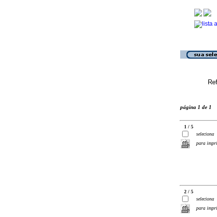
Ref
página 1 de 1
1 / 5
seleciona
para impr
2 / 5
seleciona
para impr