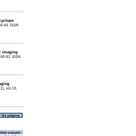
 cyclops
.56-60. ISSN
:
imaging
p.80-82. ISSN
aging
011, vol.10,
lário avançado