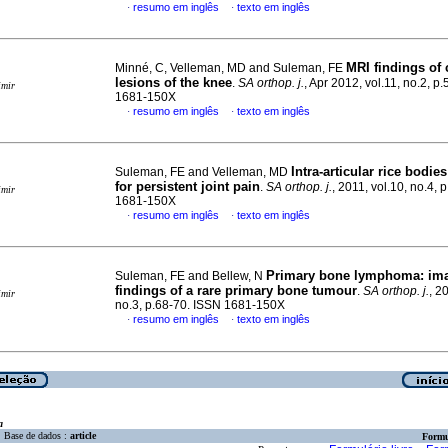
resumo em inglês
texto em inglês
·
·
MRI findings of
Minné, C, Velleman, MD and Suleman, FE
lesions of the knee
.
SA orthop. j.
, Apr 2012, vol.11, no.2, p
imir
1681-150X
resumo em inglês
texto em inglês
·
·
Intra-articular rice bodies
Suleman, FE and Velleman, MD
for persistent joint pain
.
SA orthop. j.
, 2011, vol.10, no.4, 
imir
1681-150X
resumo em inglês
texto em inglês
·
·
Primary bone lymphoma
:
im
Suleman, FE and Bellew, N
findings of a rare primary bone tumour
.
SA orthop. j.
, 2
imir
no.3, p.68-70. ISSN 1681-150X
resumo em inglês
texto em inglês
·
·
a
Base de dados :
article
Formu