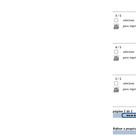
3 / 5
seleciona
para impr
4 / 5
seleciona
para impr
5 / 5
seleciona
para impr
página 1 de 1
Refinar a pesquis