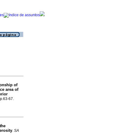
ionship of
ace area of
erior
 p.63-67.
 the
erosity
.
SA