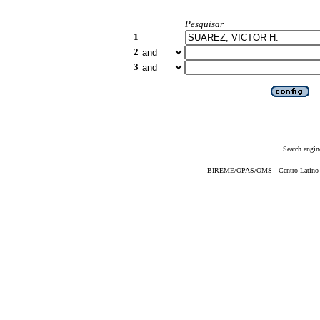
Pesquisar
1
2
3
Search engin
BIREME/OPAS/OMS - Centro Latino-Am