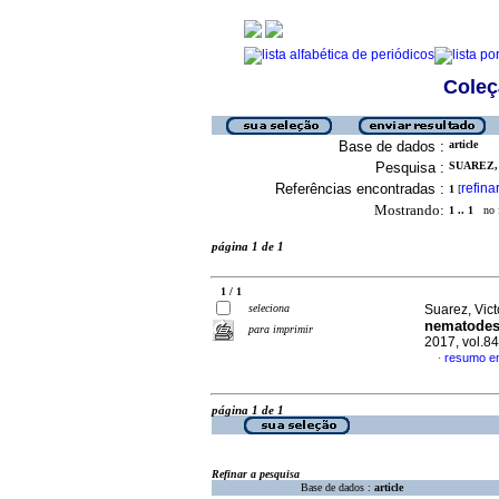
Coleç
Base de dados :
article
Pesquisa :
SUAREZ, 
Referências encontradas :
refina
1
[
Mostrando:
1 .. 1
no f
página 1 de 1
1 / 1
seleciona
Suarez, Victo
nematodes 
para imprimir
2017, vol.84
resumo em
·
página 1 de 1
Refinar a pesquisa
Base de dados :
article