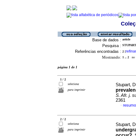
Coleç
Base de dados :
article
Pesquisa :
STUPART,
Referências encontradas :
refina
2
[
Mostrando:
1 .. 2
no f
página 1 de 1
1 / 2
seleciona
Stupart, D
prevalen
para imprimir
S. Afr. j. s
2361
resumo
·
2 / 2
seleciona
Stupart, D
undergra
para imprimir
occur?
.