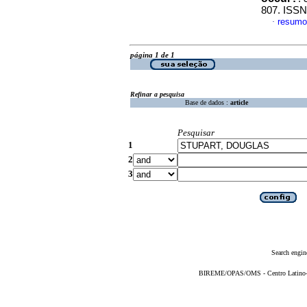
807. ISSN
resumo
·
página 1 de 1
Refinar a pesquisa
Base de dados :
article
Pesquisar
1
2
3
Search engin
BIREME/OPAS/OMS - Centro Latino-Am