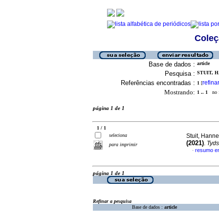
Coleç
Base de dados :
article
Pesquisa :
STUIT, H
Referências encontradas :
refina
1
[
Mostrando:
1 .. 1
no f
página 1 de 1
1 / 1
seleciona
Stuit, Hann
(2021)
.
Tydsk
para imprimir
resumo em
·
página 1 de 1
Refinar a pesquisa
Base de dados :
article