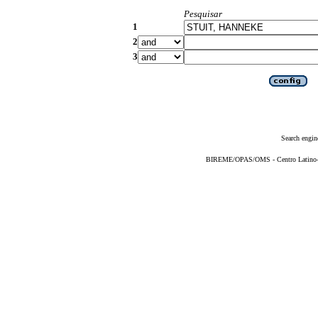
Pesquisar
1
2
3
Search engin
BIREME/OPAS/OMS - Centro Latino-Am