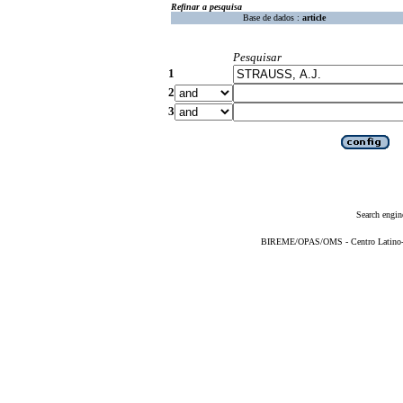
Refinar a pesquisa
Base de dados :
article
Pesquisar
1
2
3
Search engin
BIREME/OPAS/OMS - Centro Latino-Am