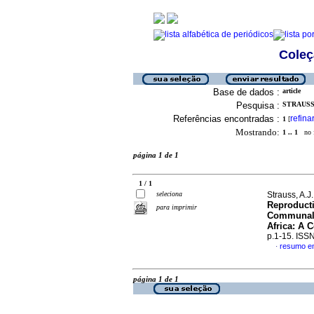
Coleç
Base de dados :
article
Pesquisa :
STRAUSS, 
Referências encontradas :
refina
1
[
Mostrando:
1 .. 1
no f
página 1 de 1
1 / 1
seleciona
Strauss, A.J
Reproduct
para imprimir
Communal S
Africa: A 
p.1-15. ISS
resumo em
·
página 1 de 1