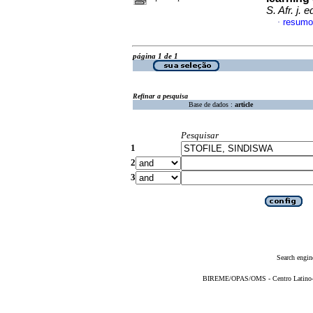
S. Afr. j. 
resumo
·
página 1 de 1
Refinar a pesquisa
Base de dados :
article
Pesquisar
1
2
3
Search engin
BIREME/OPAS/OMS - Centro Latino-Am