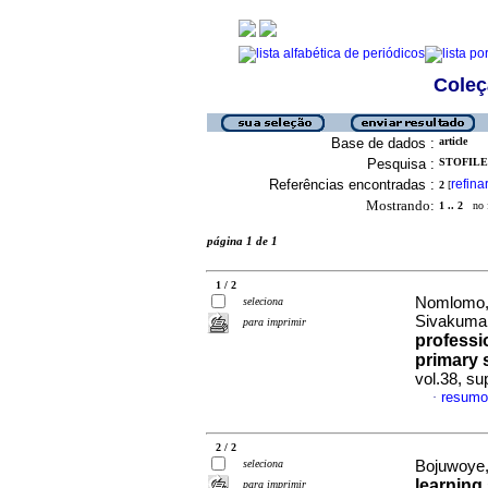
Coleç
Base de dados :
article
Pesquisa :
STOFILE,
Referências encontradas :
refina
2
[
Mostrando:
1 .. 2
no f
página 1 de 1
1 / 2
Nomlomo, 
seleciona
Sivakuma
para imprimir
professi
primary 
vol.38, su
resumo
·
2 / 2
seleciona
Bojuwoye, 
learning
para imprimir