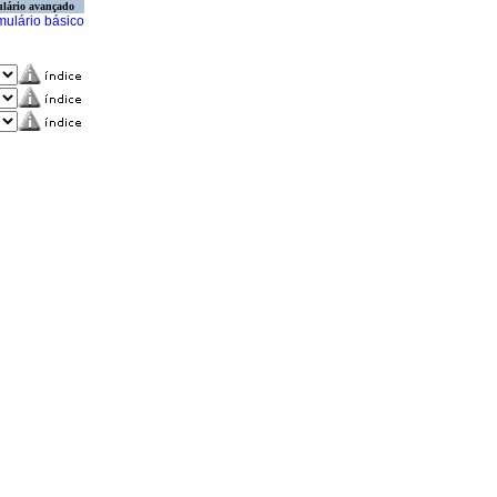
lário avançado
mulário básico