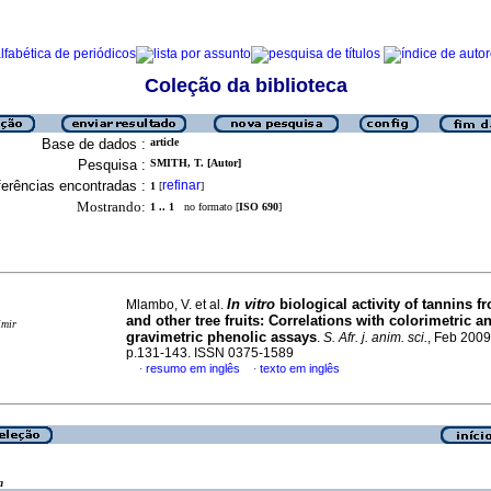
Coleção da biblioteca
Base de dados :
article
Pesquisa :
SMITH, T. [Autor]
erências encontradas :
refinar
1
[
]
Mostrando:
1 .. 1
no formato [
ISO 690
]
In vitro
biological activity of tannins 
Mlambo, V. et al.
and other tree fruits
:
Correlations with colorimetric a
imir
gravimetric phenolic assays
.
S. Afr. j. anim. sci.
, Feb 2009,
p.131-143. ISSN 0375-1589
resumo em inglês
texto em inglês
·
·
a