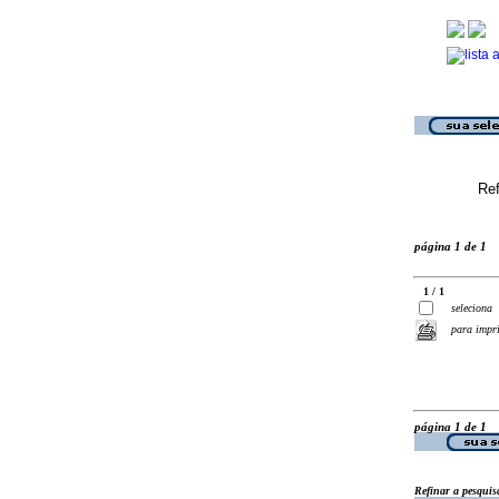
Ref
página 1 de 1
1 / 1
seleciona
para impr
página 1 de 1
Refinar a pesquis