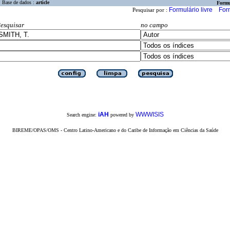
Base de dados :
article
Formu
Formulário livre
For
Pesquisar por :
esquisar
no campo
iAH
WWWISIS
Search engine:
powered by
BIREME/OPAS/OMS - Centro Latino-Americano e do Caribe de Informação em Ciências da Saúde