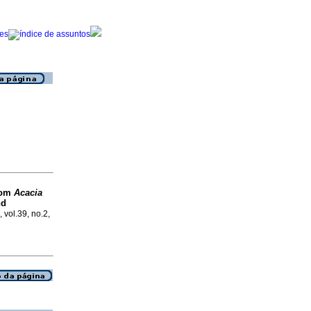
from
Acacia
nd
 vol.39, no.2,