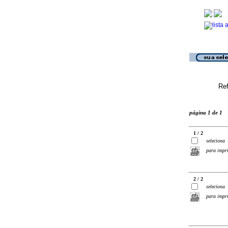
Ref
página 1 de 1
1 / 2
seleciona
para impr
2 / 2
seleciona
para impr