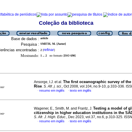
Coleção da biblioteca
Base de dados :
article
Pesquisa :
SMITH, M. [Autor]
erências encontradas :
refinar
2
[
]
Mostrando:
1 .. 2
no formato [
ISO 690
]
The first oceanographic survey of th
Ansorge, I.J. et al.
Rise
.
S. Afr. j. sci.
, Oct 2008, vol.104, no.9-10, p.333-336. I
imir
resumo em inglês
texto em inglês
·
·
Testing a model of g
Wagener, E., Smith, M. and Frantz, J.
citizenship in higher education institutions in the S
imir
S. Afr. J. High. Educ.
, Dec 2023, vol.37, no.6, p.310-325. IS
resumo em inglês
texto em inglês
·
·