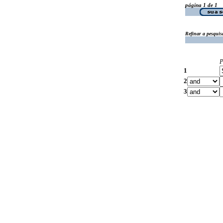
página 1 de 1
Refinar a pesquis
P
1
2
3