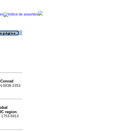
e Conrad
SSN 0038-2353
lobal
ADC region
.
SN 1753-5913