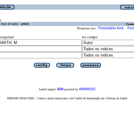
a
Base de dados :
article
Formu
Formulário livre
For
Pesquisar por :
esquisar
no campo
iAH
WWWISIS
Search engine:
powered by
BIREME/OPAS/OMS - Centro Latino-Americano e do Caribe de Informação em Ciências da Saúde