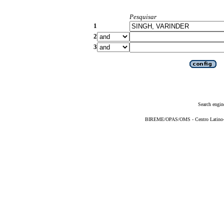
Pesquisar
1
2
3
Search engin
BIREME/OPAS/OMS - Centro Latino-Am