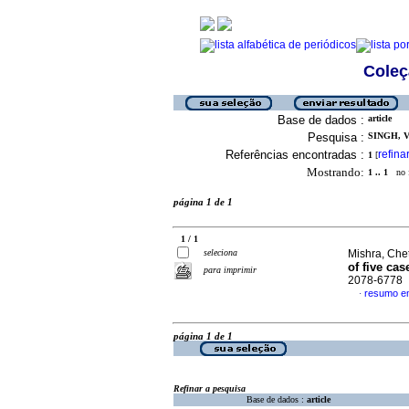
Coleç
Base de dados :
article
Pesquisa :
SINGH, V
Referências encontradas :
refina
1
[
Mostrando:
1 .. 1
no f
página 1 de 1
1 / 1
seleciona
Mishra, Chet
of five cas
para imprimir
2078-6778
resumo em
·
página 1 de 1
Refinar a pesquisa
Base de dados :
article