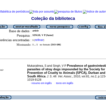
Coleção da biblioteca
Base de dados :
article
Pesquisa :
SINGH, V P [Autor]
erências encontradas :
refinar
1
[
]
Mostrando:
1 .. 1
no formato [
ISO 690
]
Prevalence of gastrointest
Mukaratirwa, S and Singh, V P
parasites of stray dogs impounded by the Society for
imir
Prevention of Cruelty to Animals (SPCA), Durban and
South Africa
.
J. S. Afr. Vet. Assoc.
, 2010, vol.81, no.2, p.12
1019-9128
resumo em inglês
texto em inglês
·
·