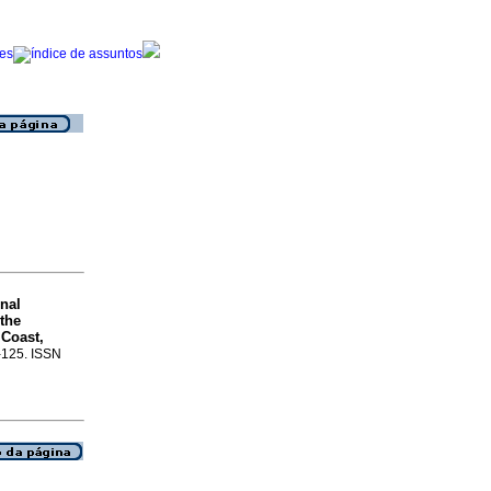
inal
 the
 Coast,
3-125. ISSN