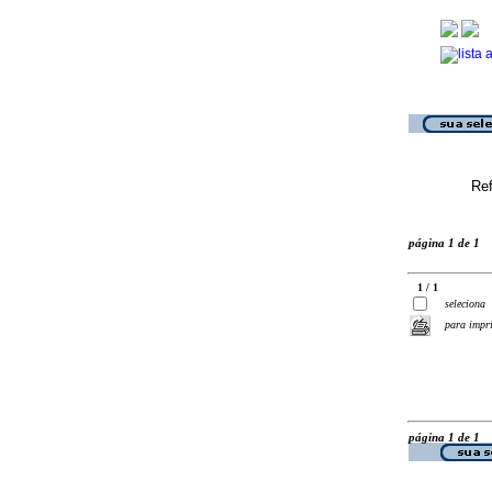
Ref
página 1 de 1
1 / 1
seleciona
para impr
página 1 de 1