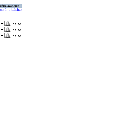
lário avançado
mulário básico