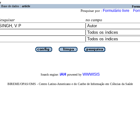
a
Base de dados :
article
Formu
Formulário livre
For
Pesquisar por :
esquisar
no campo
iAH
WWWISIS
Search engine:
powered by
BIREME/OPAS/OMS - Centro Latino-Americano e do Caribe de Informação em Ciências da Saúde