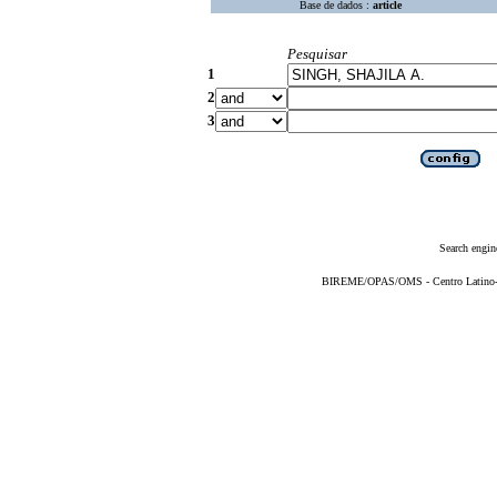
Base de dados :
article
Pesquisar
1
2
3
Search engin
BIREME/OPAS/OMS - Centro Latino-Am