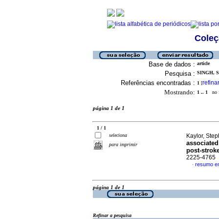
Coleç
Base de dados :
article
Pesquisa :
SINGH, S
Referências encontradas :
refina
1
[
Mostrando:
1 .. 1
no f
página 1 de 1
1 / 1
seleciona
Kaylor, Step
associated
para imprimir
post-strok
2225-4765
resumo em
·
página 1 de 1
Refinar a pesquisa