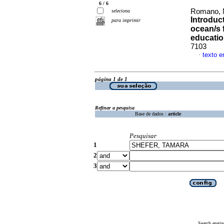
6 / 6
Romano, N
seleciona
Introduc
para imprimir
ocean/s 
educati
7103
texto e
·
página 1 de 1
Refinar a pesquisa
Base de dados :
article
Pesquisar
1
2
3
Search engin