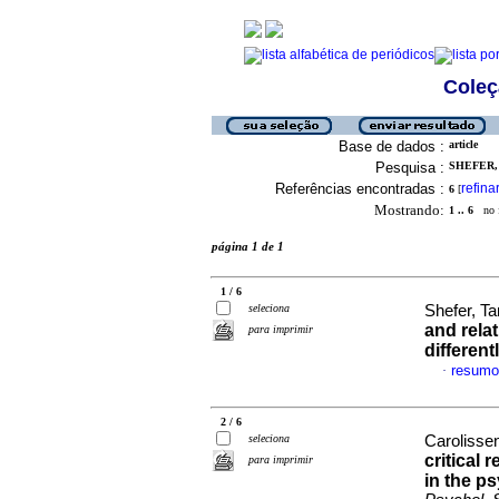
Coleç
Base de dados :
article
Pesquisa :
SHEFER, 
Referências encontradas :
refina
6
[
Mostrando:
1 .. 6
no f
página 1 de 1
1 / 6
seleciona
Shefer, T
and relat
para imprimir
different
resumo
·
2 / 6
seleciona
Carolisse
critical 
para imprimir
in the p