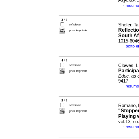
Psychol. 
resumo
·
3 / 6
Shefer, T
seleciona
Reflecti
para imprimir
South Af
1015-604
texto e
·
4 / 6
Clowes, L
seleciona
Particip
para imprimir
Educ. as 
9417
resumo
·
5 / 6
Romano, N
seleciona
"Stopped
para imprimir
Playing w
vol.13, n
resumo
·