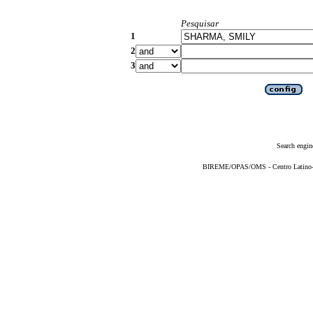
Pesquisar
1
2
3
Search engin
BIREME/OPAS/OMS - Centro Latino-Am