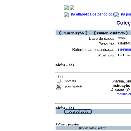
Coleç
Base de dados :
article
Pesquisa :
SHARMA, 
Referências encontradas :
refina
1
[
Mostrando:
1 .. 1
no f
página 1 de 1
1 / 1
seleciona
Sharma, Smil
histiocyti
para imprimir
J. radiol. (O
resumo em
·
página 1 de 1
Refinar a pesquisa
Base de dados :
article