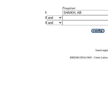
Pesquisar
1
2
3
Search engin
BIREME/OPAS/OMS - Centro Latino-Am