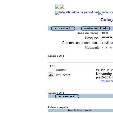
Coleç
Base de dados :
article
Pesquisa :
SHAIKH, 
Referências encontradas :
refina
1
[
Mostrando:
1 .. 1
no f
página 1 de 1
1 / 1
seleciona
Wilson, VJ e
University
para imprimir
p.255-259. 
resumo em
·
página 1 de 1
Refinar a pesquisa
Base de dados :
article