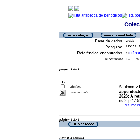
Coleç
Base de dados :
article
Pesquisa :
SEGAL, Y
Referências encontradas :
refina
1
[
Mostrando:
1 .. 1
no f
página 1 de 1
1 / 1
seleciona
Shulman, A H
appendecto
para imprimir
2023: A re
no.2, p.47-
resumo em
·
página 1 de 1
Refinar a pesquisa