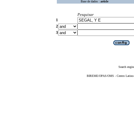
Base de dados :
article
Pesquisar
1
2
3
Search engin
BIREME/OPAS/OMS - Centro Latino-Am