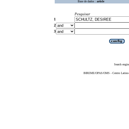
Base de dados :
article
Pesquisar
1
2
3
Search engin
BIREME/OPAS/OMS - Centro Latino-Am