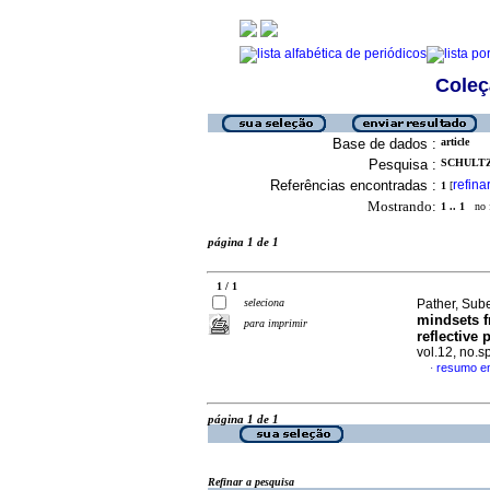
Coleç
Base de dados :
article
Pesquisa :
SCHULTZ,
Referências encontradas :
refina
1
[
Mostrando:
1 .. 1
no f
página 1 de 1
1 / 1
seleciona
Pather, Sub
mindsets f
para imprimir
reflective
vol.12, no.
resumo em
·
página 1 de 1
Refinar a pesquisa